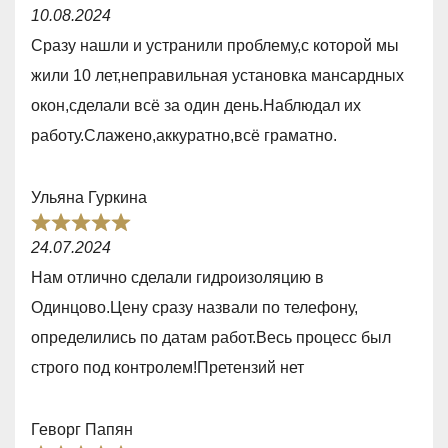
R
10.08.2024
a
Сразу нашли и устранили проблему,с которой мы
t
жили 10 лет,неправильная установка мансардных
e
окон,сделали всё за один день.Наблюдал их
d
работу.Слажено,аккуратно,всё граматно.
5
,
Ульяна Гуркина
0
R
o
24.07.2024
a
u
Нам отлично сделали гидроизоляцию в
t
t
Одинцово.Цену сразу назвали по телефону,
e
o
определились по датам работ.Весь процесс был
d
f
строго под контролем!Претензий нет
5
5
,
Геворг Папян
0