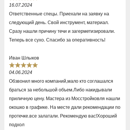
R
0
16.07.2024
a
o
Ответственные спецы. Приехали на заявку на
t
u
следующий день. Свой инструмент, материал.
e
t
Сразу нашли причину течи и загерметизировали.
d
o
Теперь все сухо. Спасибо за оперативность!
5
f
,
5
Иван Шлыков
0
R
o
04.06.2024
a
u
Обзвонил много компаний,мало кто соглашался
t
t
браться за небольшой объем.Либо накидывали
e
o
приличную цену. Мастера из Мосстройковля нашли
d
f
окошко в графике. На месте дали рекомендации по
5
5
протечке.все залатали. Рекомендую вас!Хороший
,
подхол
0