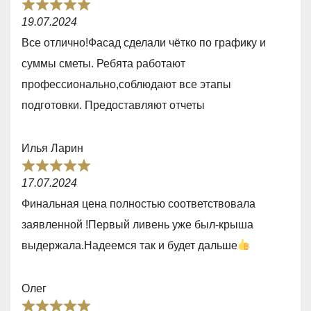
R
o
19.07.2024
a
u
Все отлично!Фасад сделали чётко по графику и
t
t
суммы сметы. Ребята работают
e
o
профессионально,соблюдают все этапы
d
f
подготовки. Предоставляют отчеты
5
5
,
Илья Ларин
0
R
o
17.07.2024
a
u
Финальная цена полностью соответствовала
t
t
заявленной !Первый ливень уже был-крыша
e
o
выдержала.Надеемся так и будет дальше
d
f
5
5
Олег
,