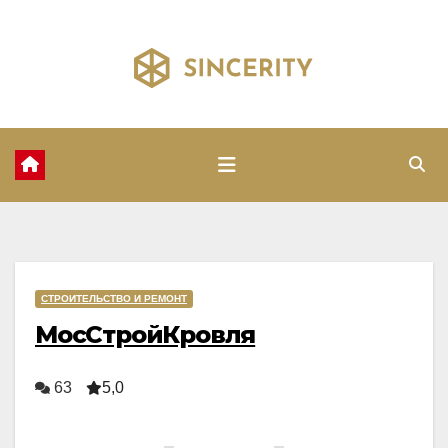
Перейти
к
содержимому
СТРОИТЕЛЬСТВО И РЕМОНТ
МосСтройКровля
63
5,0