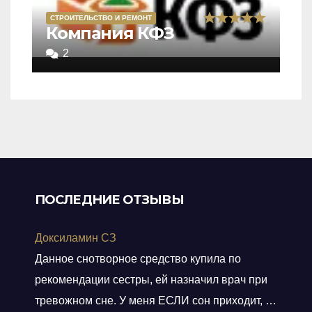
СТРОИТЕЛЬСТВО И РЕМОНТ
Rated
Компания КФЗ
5,0
2
out
of
5
ПОСЛЕДНИЕ ОТЗЫВЫ
Доксиламин СЗ
Данное снотворное средство купила по
рекомендации сестры, ей назначил врач при
тревожном сне. У меня ЕСЛИ сон приходит, то