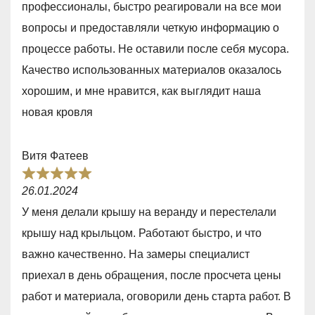
t
профессионалы, быстро реагировали на все мои
e
o
вопросы и предоставляли четкую информацию о
d
f
процессе работы. Не оставили после себя мусора.
5
5
Качество использованных материалов оказалось
,
хорошим, и мне нравится, как выглядит наша
0
новая кровля
o
u
Витя Фатеев
t
R
o
26.01.2024
a
f
У меня делали крышу на веранду и перестелали
t
5
крышу над крыльцом. Работают быстро, и что
e
важно качественно. На замеры специалист
d
приехал в день обращения, после просчета цены
5
работ и материала, оговорили день старта работ. В
,