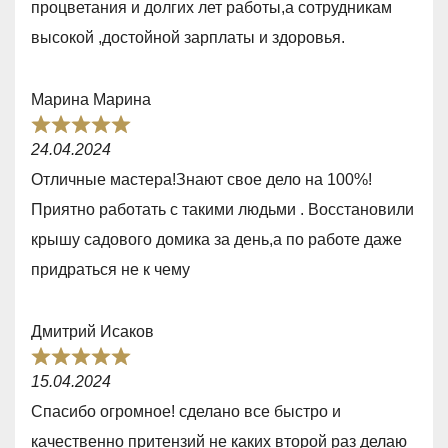
процветания и долгих лет работы,а сотрудникам
0
высокой ,достойной зарплаты и здоровья.
o
u
Марина Марина
t
R
o
24.04.2024
a
f
Отличные мастера!Знают свое дело на 100%!
t
5
Приятно работать с такими людьми . Восстановили
e
крышу садового домика за день,а по работе даже
d
придраться не к чему
5
,
Дмитрий Исаков
0
R
o
15.04.2024
a
u
Спасибо огромное! сделано все быстро и
t
t
качественно притензий не каких второй раз делаю