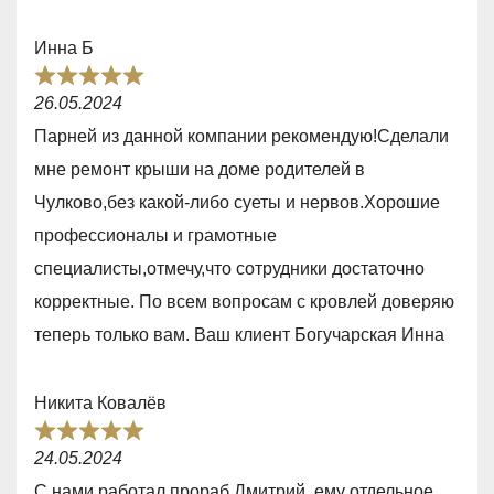
o
Инна Б
u
R
t
26.05.2024
a
o
Парней из данной компании рекомендую!Сделали
t
f
мне ремонт крыши на доме родителей в
e
5
Чулково,без какой-либо суеты и нервов.Хорошие
d
профессионалы и грамотные
5
специалисты,отмечу,что сотрудники достаточно
,
корректные. По всем вопросам с кровлей доверяю
0
теперь только вам. Ваш клиент Богучарская Инна
o
u
Никита Ковалёв
t
R
o
24.05.2024
a
f
С нами работал прораб Дмитрий, ему отдельное