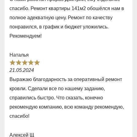
t
5
спасибо. Ремонт квартиры 141м2 обошёлся нам в
e
полное адекватную цену. Ремонт по качеству
d
понравился, в график и бюджет уложились.
5
Рекомендуем!
,
0
Наталья
o
R
u
21.05.2024
a
t
Выражаю благодарность за оперативный ремонт
t
o
кровли. Сделали все по нашему заданию,
e
f
справились быстро. Что сказать, конечно
d
5
рекомендую компанию, всю команду рекомендую,
5
спасибо!
,
0
Алексей Щ