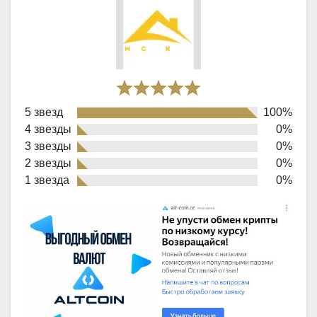
Rated
5 звезд
100%
5,0
4 звезды
0%
out
3 звезды
0%
of
2 звезды
0%
1 звезда
0%
5