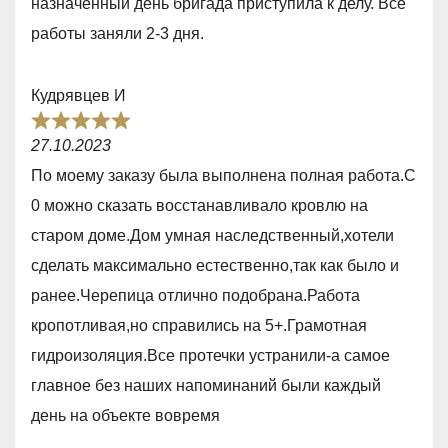
назначенный день бригада приступила к делу. Все
0
работы заняли 2-3 дня.
o
u
Кудрявцев И
t
R
o
27.10.2023
a
f
По моему заказу была выполнена полная работа.С
t
5
0 можно сказать восстанавливало кровлю на
e
старом доме.Дом умная наследственный,хотели
d
сделать максимально естественно,так как было и
5
ранее.Черепица отлично подобрана.Работа
,
кропотливая,но справились на 5+.Грамотная
0
гидроизоляция.Все протечки устранили-а самое
o
главное без наших напоминаний были каждый
u
день на объекте вовремя
t