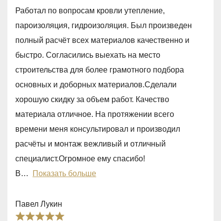
a
o
Работал по вопросам кровли утепление,
t
u
пароизоляция, гидроизоляция. Был произведен
e
t
полный расчёт всех материалов качественно и
d
o
быстро. Согласились выехать на место
5
f
строительства для более грамотного подбора
,
5
основных и доборных материалов.Сделали
0
хорошую скидку за объем работ. Качество
o
материала отличное. На протяжении всего
u
времени меня консультировал и производил
t
расчёты и монтаж вежливый и отличный
o
специалист.Огромное ему спасибо!
f
В
Показать больше
5
Павел Лукин