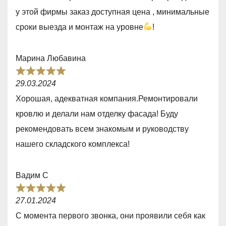
e
o
у этой фирмы заказ доступная цена , минимальные
d
f
сроки выезда и монтаж на уровне
!
5
5
,
Марина Любавина
0
R
o
29.03.2024
a
u
Хорошая, адекватная компания.Ремонтировали
t
t
кровлю и делали нам отделку фасада! Буду
e
o
рекомендовать всем знакомым и руководству
d
f
нашего складского комплекса!
5
5
,
Вадим С
0
R
o
27.01.2024
a
u
С момента первого звонка, они проявили себя как
t