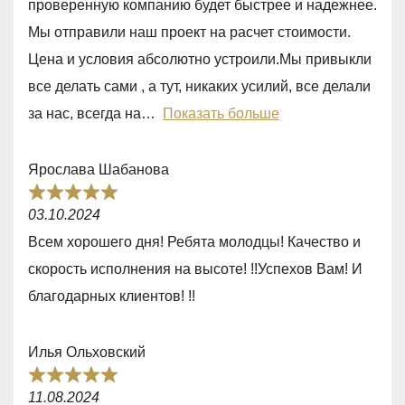
проверенную компанию будет быстрее и надежнее.
,
Мы отправили наш проект на расчет стоимости.
0
Цена и условия абсолютно устроили.Мы привыкли
o
все делать сами , а тут, никаких усилий, все делали
u
за нас, всегда на
Показать больше
t
o
Ярослава Шабанова
f
R
5
03.10.2024
a
Всем хорошего дня! Ребята молодцы! Качество и
t
скорость исполнения на высоте! !!Успехов Вам! И
e
благодарных клиентов! !!
d
5
Илья Ольховский
,
R
0
11.08.2024