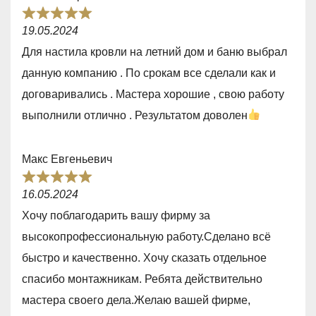
o
R
u
19.05.2024
a
t
Для настила кровли на летний дом и баню выбрал
t
o
данную компанию . По срокам все сделали как и
e
f
договаривались . Мастера хорошие , свою работу
d
5
выполнили отлично . Результатом доволен
5
,
Макс Евгеньевич
0
R
o
16.05.2024
a
u
Хочу поблагодарить вашу фирму за
t
t
высокопрофессиональную работу.Сделано всё
e
o
быстро и качественно. Хочу сказать отдельное
d
f
спасибо монтажникам. Ребята действительно
5
5
мастера своего дела.Желаю вашей фирме,
,