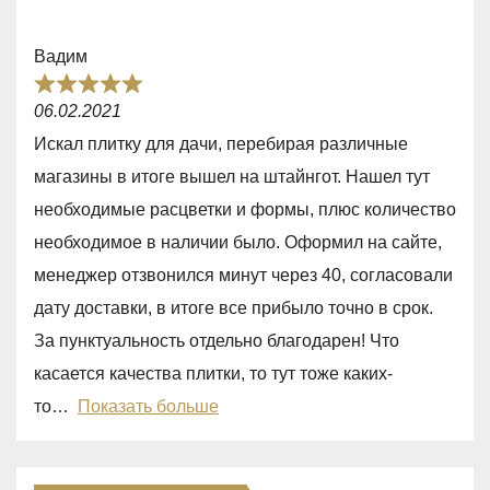
o
f
Вадим
5
R
06.02.2021
a
Искал плитку для дачи, перебирая различные
t
магазины в итоге вышел на штайнгот. Нашел тут
e
необходимые расцветки и формы, плюс количество
d
необходимое в наличии было. Оформил на сайте,
5
менеджер отзвонился минут через 40, согласовали
,
дату доставки, в итоге все прибыло точно в срок.
0
За пунктуальность отдельно благодарен! Что
o
касается качества плитки, то тут тоже каких-
u
то
Показать больше
t
o