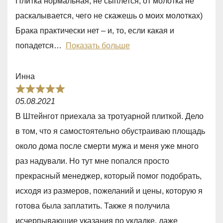
Плитка нормальная, не сыплется, от молотка не
,
раскалывается, чего не скажешь о моих молотках)
0
Брака практически нет – и, то, если какая и
o
попадется
Показать больше
u
t
Инна
o
R
f
05.08.2021
a
5
В Штейнгот приехала за тротуарной плиткой. Дело
t
в том, что я самостоятельно обустраиваю площадь
e
около дома после смерти мужа и меня уже много
d
раз надували. Но тут мне попался просто
5
прекрасный менеджер, который помог подобрать,
,
исходя из размеров, пожеланий и цены, которую я
0
готова была заплатить. Также я получила
o
исчерпывающие указания по укладке, даже