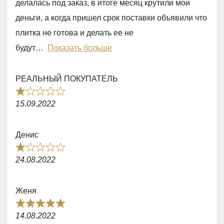
делалась под заказ, в итоге месяц крутили мои
,
деньги, а когда пришел срок поставки объявили что
0
плитка не готова и делать ее не
o
будут
Показать больше
u
t
РЕАЛЬНЫЙ ПОКУПАТЕЛЬ
o
R
f
15.09.2022
a
5
t
Денис
e
R
d
24.08.2022
a
1
t
,
Женя
e
0
R
d
14.08.2022
o