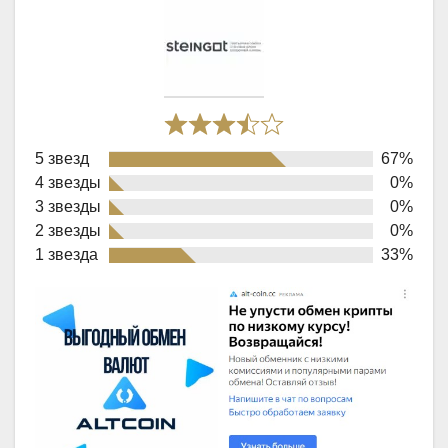
Rated
5 звезд
67%
3,7
4 звезды
0%
out
3 звезды
0%
of
2 звезды
0%
1 звезда
33%
5