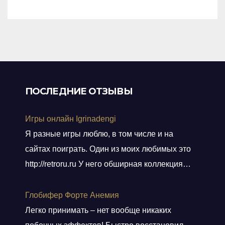
of
5
ПОСЛЕДНИЕ ОТЗЫВЫ
Игры онлайн Igrinadengi
Я разные игры люблю, в том числе и на
сайтах поиграть. Один из моих любимых это
http://retroru.ru У него обширная коллекция
ретро-игр и аксессуаров. Здесь можно найти
все, от культовых хитов 90-х до редких
Глобифер Форте Анемия
артефактов, которые наверняка оценят
Легко принимать – нет вообще никаких
коллекционеры. Там навигация удобная, а