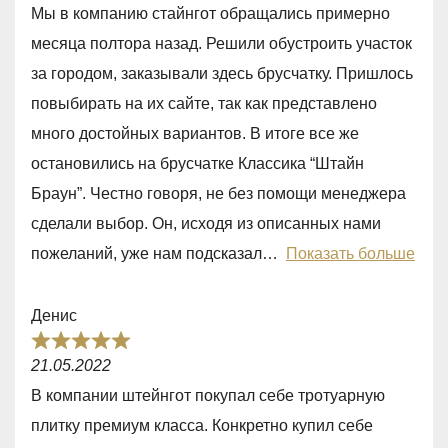
a
1
Мы в компанию стайнгот обращались примерно
u
t
,
месяца полтора назад. Решили обустроить участок
t
e
0
за городом, заказывали здесь брусчатку. Пришлось
o
d
o
повыбирать на их сайте, так как представлено
f
5
u
много достойных вариантов. В итоге все же
5
,
t
остановились на брусчатке Классика “Штайн
0
o
Браун”. Честно говоря, не без помощи менеджера
o
f
сделали выбор. Он, исходя из описанных нами
u
5
пожеланий, уже нам подсказал
Показать больше
t
o
Денис
f
R
5
21.05.2022
a
В компании штейнгот покупал себе тротуарную
t
плитку премиум класса. Конкретно купил себе
e