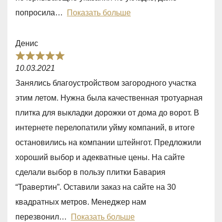
u
попросила
Показать больше
t
o
Денис
f
R
5
10.03.2021
a
Занялись благоустройством загородного участка
t
этим летом. Нужна была качественная тротуарная
e
плитка для выкладки дорожки от дома до ворот. В
d
интернете перелопатили уйму компаний, в итоге
5
остановились на компании штейнгот. Предложили
,
хороший выбор и адекватные цены. На сайте
0
сделали выбор в пользу плитки Бавария
o
“Травертин”. Оставили заказ на сайте на 30
u
квадратных метров. Менеджер нам
t
перезвонил
Показать больше