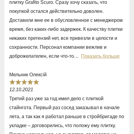
плитку Grafito Scuro. Сразу хочу сказать, что
d
покупкой остался действительно доволен.
5
Доставили мне ее в обусловленное с менеджером
,
время, без каких-либо задержек. К качеству плитки
0
никаких претензий нет, все привезли в целости и
o
сохранности. Персонал компании вежлив и
u
доброжелателен, если что-то
Показать больше
t
o
Мельник Олексій
f
R
5
12.10.2021
a
Третий раз уже за год имел дело с плиткой
t
стайнгота. Первый раз сосед заказывал в начале
e
лета, а так как я работал раньше в стройбригаде по
d
укладке – договорились, что положу ему плитку.
5