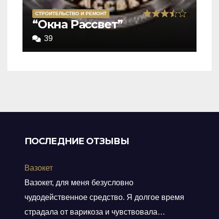
СТРОИТЕЛЬСТВО И РЕМОНТ
Rated
“Окна Рассвет”
3,5
39
out
of
5
ПОСЛЕДНИЕ ОТЗЫВЫ
Вазокет
Вазокет, для меня безусловно
чудодейственное средство. Я долгое время
страдала от варикоза и чувствовала