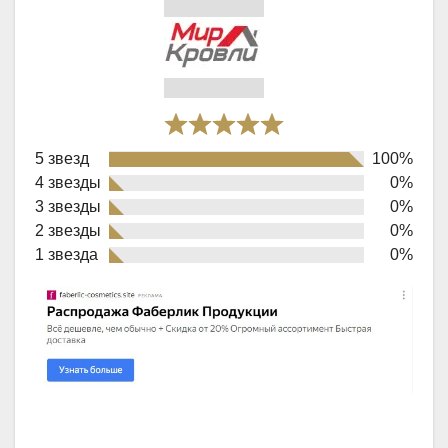
Rated
5 звезд
100%
5,0
4 звезды
0%
out
3 звезды
0%
of
2 звезды
0%
1 звезда
0%
5