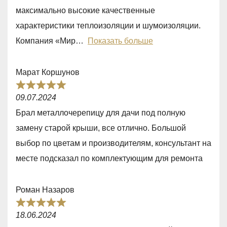
o
максимально высокие качественные
u
характеристики теплоизоляции и шумоизоляции.
t
Компания «Мир
Показать больше
o
f
Марат Коршунов
5
R
09.07.2024
a
Брал металлочерепицу для дачи под полную
t
замену старой крыши, все отлично. Большой
e
выбор по цветам и производителям, консультант на
d
месте подсказал по комплектующим для ремонта
5
,
Роман Назаров
0
R
o
18.06.2024
a