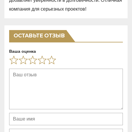
добавляет уверенности в долговечности. Отличная
u
компания для серьезных проектов!
t
o
f
ОСТАВЬТЕ ОТЗЫВ
5
Ваша оценка