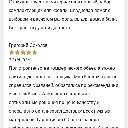
u
Отличное качество материалов и полный набор
t
t
комплектующих для кровли. Владислав помог с
e
o
выбором и расчетом материалов для дома и бани.
d
f
Быстрая отгрузка и доставка
5
5
,
Григорий Соколов
0
R
o
12.04.2024
a
u
При строительстве коммерческого объекта важно
t
t
найти надежного поставщика. Мир Кровли отлично
e
o
справился с задачей, обратились по рекомендации
d
f
и не ошиблись. Александр предложил
5
5
оптимальные решения по цене-качеству и
,
оперативно организовал доставку всех нужных
0
материалов. Гарантия до 60 лет от завода
o