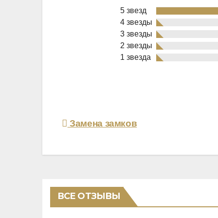
5 звезд
4 звезды
3 звезды
2 звезды
Rated
1 звезда
5,0
out
of
5
Навигация
Замена замков
по
записям
ВСЕ ОТЗЫВЫ