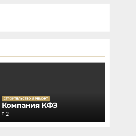
СТРОИТЕЛЬСТВО И РЕМОНТ
Rated
Компания КФЗ
5,0
2
out
of