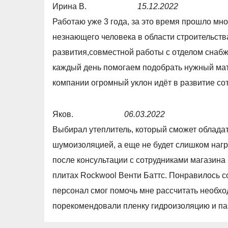
Ирина В.
15.12.2022
R
Работаю уже 3 года, за это время прошло мно
a
незнающего человека в области строительства
t
развития,совместной работы с отделом снабж
e
каждый день помогаем подобрать нужный мат
d
компании огромный уклон идёт в развитие сот
5
,
Яков.
06.03.2022
0
R
Выбирал утеплитель, который сможет облада
o
a
шумоизоляцией, а еще не будет слишком нагр
u
t
после консультации с сотрудниками магазин
t
e
плитах Rockwool Венти Баттс. Понравилось с
o
d
персонал смог помочь мне рассчитать необхо
f
5
порекомендовали пленку гидроизоляцию и п
5
,