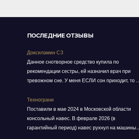
ПОСЛЕДНИЕ ОТЗЫВЫ
Доксиламин СЗ
Данное снотворное средство купила по
рекомендации сестры, ей назначил врач при
тревожном сне. У меня ЕСЛИ сон приходит, то н
тревожный, но нужно учитывать ключевое слов
ЕСЛИ. Мне препарат хорошо помогает, засыпа
Технограни
быстро, даже утром встаю без будильника. С
Поставили в мае 2024 в Московской области
утра всегда чувствую себя отдохнувшей, даже
консольный навес. В феврале 2026 (в
просыпаюсь с отличным настроением, хотя по
гарантийный период) навес рухнул на машины.
утрам я всегда “не
От ответственности и возмещения ущерба