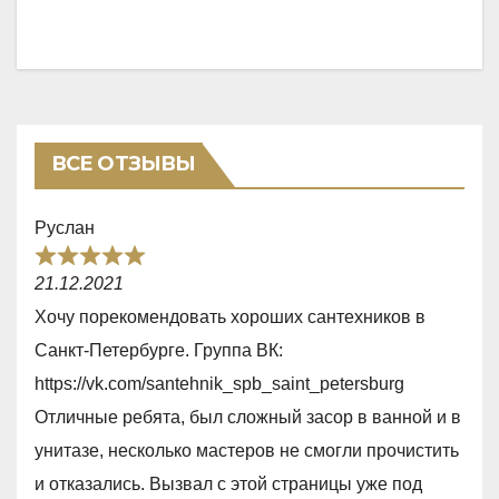
ВСЕ ОТЗЫВЫ
Руслан
R
21.12.2021
a
Хочу порекомендовать хороших сантехников в
t
Санкт-Петербурге. Группа ВК:
e
https://vk.com/santehnik_spb_saint_petersburg
d
Отличные ребята, был сложный засор в ванной и в
5
унитазе, несколько мастеров не смогли прочистить
,
и отказались. Вызвал с этой страницы уже под