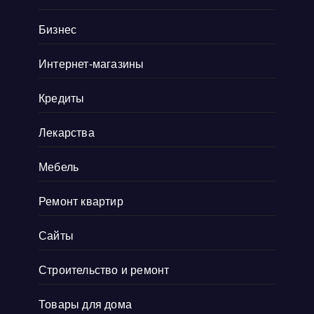
артефактов, которые наверняка оценят
коллекционеры. Там навигация удобная, а
Бизнес
дизайн сайта выдержан в тематике ретро, и
Интернет-магазины
прям окунаешься
Показать больше
Кредиты
Лекарства
Мебель
Ремонт квартир
Сайты
Строительство и ремонт
Товары для дома