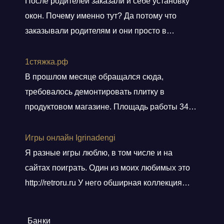
После родителей заказали и себе установку
окон. Почему именно тут? Да потому что
заказывали родителям и они просто в
восторге и качестве окон и монтаже!
Заказали, приехал мастер, всё замерил, кое
1стяжка.рф
чего посоветовал. Пришли заключать договор
В прошлом месяце обращался сюда,
в офис, И снова классная и слаженная работа
требовалось демонтировать плитку в
всего персонала. Договор подсунули не
продуктовом магазине. Площадь работы 348
просто подписать, а дали пояснения
кв.м.. Приехали вовремя, без лишних
по
Показать больше
разговоров сделали свою работу, погрузили
Игры онлайн Igrinadengi
хлам в контейнер, и сдали объект.
Я разные игры люблю, в том числе и на
Ответственные! Советую!
сайтах поиграть. Один из моих любимых это
http://retroru.ru У него обширная коллекция
ретро-игр и аксессуаров. Здесь можно найти
все, от культовых хитов 90-х до редких
Банки