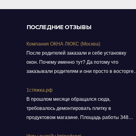
ПОСЛЕДНИЕ ОТЗЫВЫ
Компания ОКНА ЛЮКС (Москва)
После родителей заказали и себе установку
окон. Почему именно тут? Да потому что
заказывали родителям и они просто в восторге 
качестве окон и монтаже! Заказали, приехал
мастер, всё замерил, кое чего посоветовал.
1стяжка.рф
Пришли заключать договор в офис, И снова
В прошлом месяце обращался сюда,
классная и слаженная работа всего персонала.
требовалось демонтировать плитку в
Договор подсунули не просто подписать, а дали
продуктовом магазине. Площадь работы 348
пояснения по
кв.м.. Приехали вовремя, без лишних разговоро
сделали свою работу, погрузили хлам в