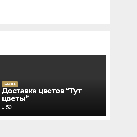
БИЗНЕС
Rated
Доставка цветов “Тут
цветы”
4,5
out
50
of
5