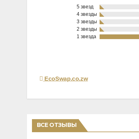
5 звезд
4 звезды
3 звезды
2 звезды
Rated
1 звезда
1,0
out
of
5
Навигация
EcoSwap.co.zw
по
записям
ВСЕ ОТЗЫВЫ