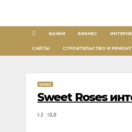
Перейти
к
содержимому
БАНКИ
БИЗНЕС
ИНТЕРН
САЙТЫ
СТРОИТЕЛЬСТВО И РЕМОНТ
БИЗНЕС
Sweet Roses ин
2
1,0