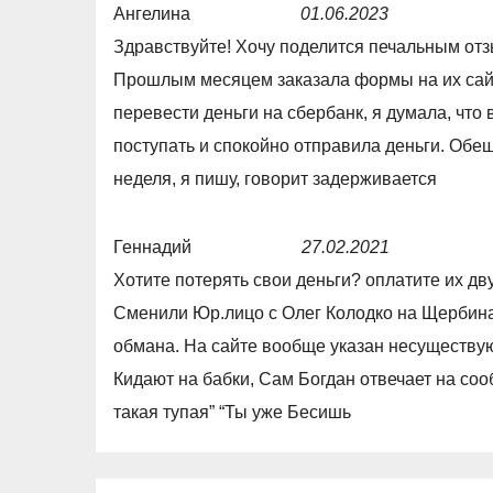
Ангелина
01.06.2023
R
Здравствуйте! Хочу поделится печальным отз
a
Прошлым месяцем заказала формы на их сайт
t
перевести деньги на сбербанк, я думала, что
e
поступать и спокойно отправила деньги. Обещ
d
неделя, я пишу, говорит задерживается
1
,
Геннадий
27.02.2021
0
R
Хотите потерять свои деньги? оплатите их дв
o
a
Сменили Юр.лицо с Олег Колодко на Щербина
u
t
обмана. На сайте вообще указан несуществую
t
e
Кидают на бабки, Сам Богдан отвечает на соо
o
d
такая тупая” “Ты уже Бесишь
f
1
5
,