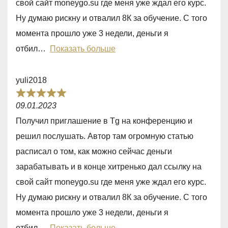
свой сайт moneygo.su где меня уже ждал его курс.
,
Ну думаю рискну и отвалил 8К за обучение. С того
0
момента прошло уже 3 недели, деньги я
o
отбил
Показать больше
u
t
yuli2018
o
R
f
09.01.2023
a
5
Получил приглашение в Tg на конференцию и
t
решил послушать. Автор там огромную статью
e
расписал о том, как можно сейчас деньги
d
зарабатывать и в конце хитренько дал ссылку на
5
свой сайт moneygo.su где меня уже ждал его курс.
,
Ну думаю рискну и отвалил 8К за обучение. С того
0
момента прошло уже 3 недели, деньги я
o
отбил
Показать больше