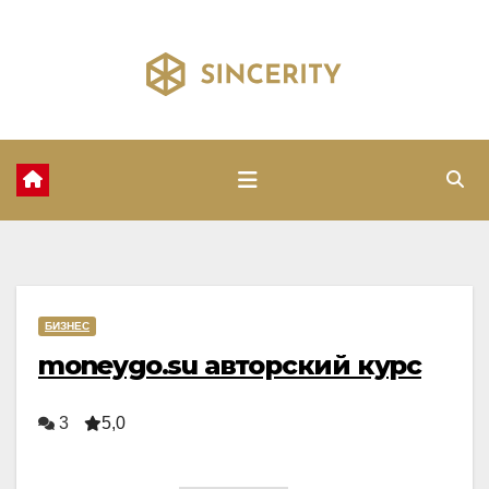
Перейти
к
содержимому
БИЗНЕС
moneygo.su авторский курс
3
5,0