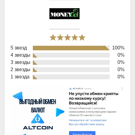
Rated
5 звезд
100%
5,0
4 звезды
0%
out
3 звезды
0%
of
2 звезды
0%
1 звезда
0%
5