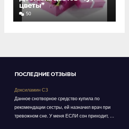
цветы”
4,5
out
50
of
5
ПОСЛЕДНИЕ ОТЗЫВЫ
Доксиламин СЗ
Данное снотворное средство купила по
рекомендации сестры, ей назначил врач при
тревожном сне. У меня ЕСЛИ сон приходит, то
не тревожный, но нужно учитывать ключевое