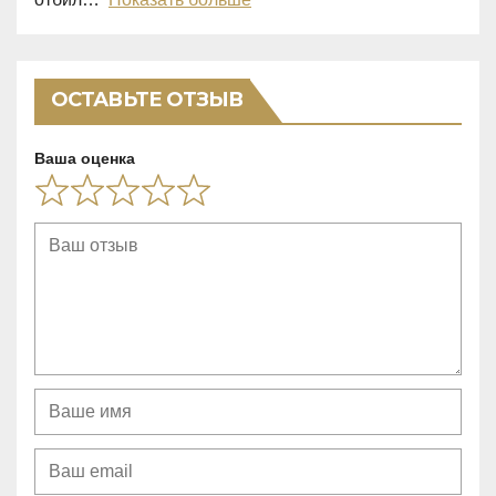
u
t
o
ОСТАВЬТЕ ОТЗЫВ
f
5
Ваша оценка