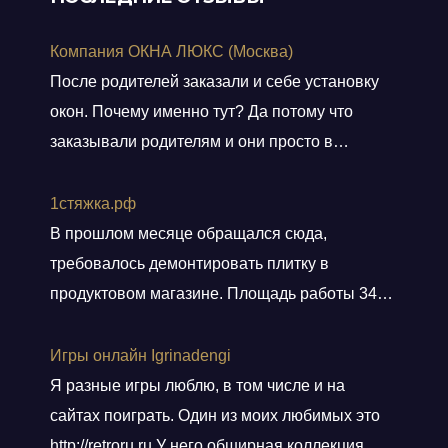
Компания ОКНА ЛЮКС (Москва)
После родителей заказали и себе установку
окон. Почему именно тут? Да потому что
заказывали родителям и они просто в
восторге и качестве окон и монтаже!
Заказали, приехал мастер, всё замерил, кое
1стяжка.рф
чего посоветовал. Пришли заключать договор
В прошлом месяце обращался сюда,
в офис, И снова классная и слаженная работа
требовалось демонтировать плитку в
всего персонала. Договор подсунули не
продуктовом магазине. Площадь работы 348
просто подписать, а дали пояснения
кв.м.. Приехали вовремя, без лишних
по
Показать больше
разговоров сделали свою работу, погрузили
Игры онлайн Igrinadengi
хлам в контейнер, и сдали объект.
Я разные игры люблю, в том числе и на
Ответственные! Советую!
сайтах поиграть. Один из моих любимых это
http://retroru.ru У него обширная коллекция