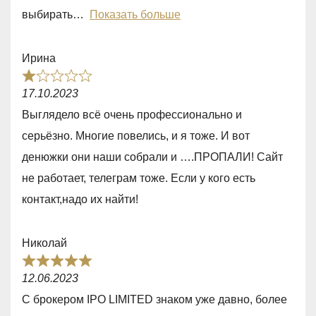
o
выбирать
Показать больше
u
t
Ирина
o
R
f
17.10.2023
a
5
Выглядело всё очень профессионально и
t
серьёзно. Многие повелись, и я тоже. И вот
e
денюжки они наши собрали и ….ПРОПАЛИ! Сайт
d
не работает, телеграм тоже. Если у кого есть
1
контакт,надо их найти!
,
0
Николай
o
R
u
12.06.2023
a
t
С брокером IPO LIMITED знаком уже давно, более
t