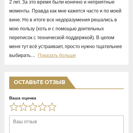
o
2 лет. За это время были конечно и неприятные
e
f
моменты. Правда как мне кажется часто и по моей
d
5
вине. Но в итоге все недоразумения решались в
5
мою пользу (хоть и с помощью доительных
,
переписок с технической поддержкой). В целом
0
меня тут всё устраивает, просто нужно тщательнее
o
выбирать
Показать больше
u
t
o
ОСТАВЬТЕ ОТЗЫВ
f
5
Ваша оценка