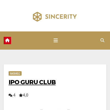
Перейти
к
содержимому
БИЗНЕС
IPO GURU CLUB
4
4,0