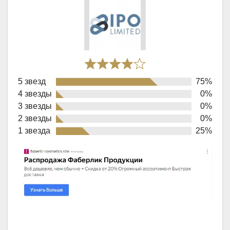
Rated
5 звезд
75%
4,0
4 звезды
0%
out
3 звезды
0%
of
2 звезды
0%
1 звезда
25%
5