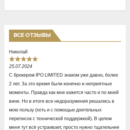
ВСЕ ОТЗЫВЫ
Николай
R
25.07.2024
a
С брокером IPO LIMITED знаком уже давно, более
t
2 лет. За это время были конечно и неприятные
e
моменты. Правда как мне кажется часто и по моей
d
вине. Но в итоге все недоразумения решались в
5
мою пользу (хоть и с помощью доительных
,
переписок с технической поддержкой). В целом
0
меня тут всё устраивает, просто нужно тщательнее