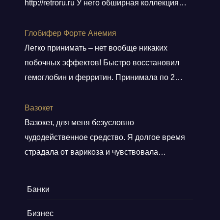
http://retroru.ru У него обширная коллекция
ретро-игр и аксессуаров. Здесь можно найти
все, от культовых хитов 90-х до редких
Глобифер Форте Анемия
артефактов, которые наверняка оценят
Легко принимать – нет вообще никаких
коллекционеры. Там навигация удобная, а
побочных эффектов! Быстро восстановил
дизайн сайта выдержан в тематике ретро, и
гемоглобин и ферритин. Принимала по 2
прям окунаешься
Показать больше
таблетки 2 месяца. Гемоглобин был 80, стал
140. Прошла одышка. Стала снова
Вазокет
заниматься спортом. Врач сказала, что
Вазокет, для меня безусловно
препарат безопасный и можно беременным.
чудодейственное средство. Я долгое время
страдала от варикоза и чувствовала
постоянную тяжесть и боли в ногах. После
применения таблеток, мои симптомы начали
Банки
уменьшаться уже после пары недель.
Нравится, что препарат равномерно
Бизнес