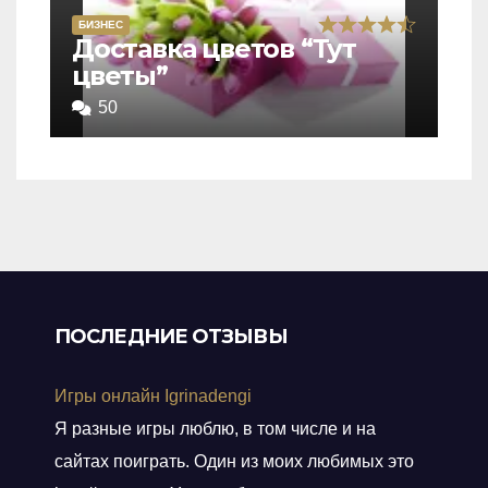
БИЗНЕС
Rated
Доставка цветов “Тут
цветы”
4,5
out
50
of
5
ПОСЛЕДНИЕ ОТЗЫВЫ
Игры онлайн Igrinadengi
Я разные игры люблю, в том числе и на
сайтах поиграть. Один из моих любимых это