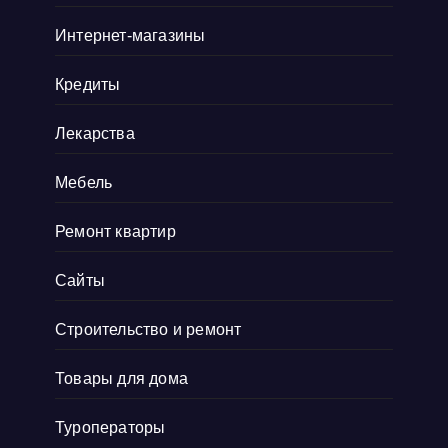
распределяется и накапливается в венах, при
Интернет-магазины
этом не влияя никак на другие органы. Это
действительно важно для меня, так
Кредиты
как
Показать больше
Лекарства
Мебель
Ремонт квартир
Сайты
Строительство и ремонт
Товары для дома
Туроператоры