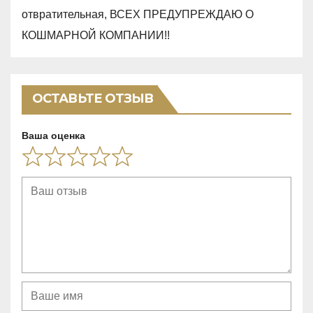
o
отвратительная, ВСЕХ ПРЕДУПРЕЖДАЮ О
u
КОШМАРНОЙ КОМПАНИИ!!
t
o
f
ОСТАВЬТЕ ОТЗЫВ
5
Ваша оценка