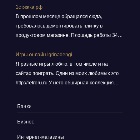
Заказали, приехал мастер, всё замерил, кое
1стяжка.рф
чего посоветовал. Пришли заключать договор
В прошлом месяце обращался сюда,
в офис, И снова классная и слаженная работа
требовалось демонтировать плитку в
всего персонала. Договор подсунули не
продуктовом магазине. Площадь работы 348
просто подписать, а дали пояснения
кв.м.. Приехали вовремя, без лишних
по
Показать больше
разговоров сделали свою работу, погрузили
Игры онлайн Igrinadengi
хлам в контейнер, и сдали объект.
Я разные игры люблю, в том числе и на
Ответственные! Советую!
сайтах поиграть. Один из моих любимых это
http://retroru.ru У него обширная коллекция
ретро-игр и аксессуаров. Здесь можно найти
все, от культовых хитов 90-х до редких
Банки
артефактов, которые наверняка оценят
коллекционеры. Там навигация удобная, а
Бизнес
дизайн сайта выдержан в тематике ретро, и
Интернет-магазины
прям окунаешься
Показать больше