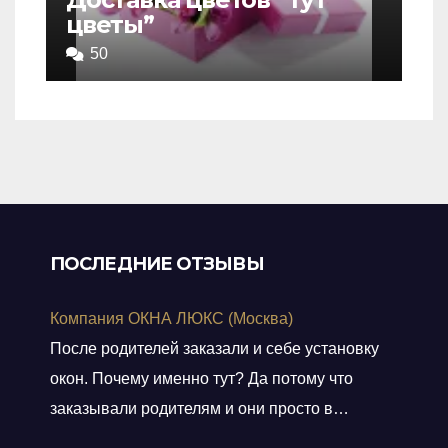
цветы”
4,5
out
50
of
5
ПОСЛЕДНИЕ ОТЗЫВЫ
Компания ОКНА ЛЮКС (Москва)
После родителей заказали и себе установку
окон. Почему именно тут? Да потому что
заказывали родителям и они просто в
восторге и качестве окон и монтаже!