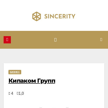
Перейти
к
содержимому
БИЗНЕС
Кипаком Групп
4
1,0