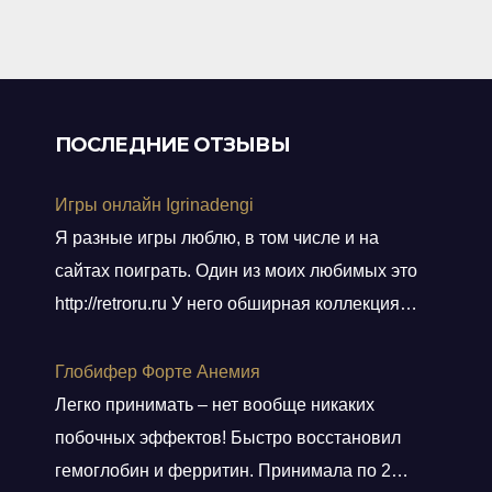
ПОСЛЕДНИЕ ОТЗЫВЫ
Игры онлайн Igrinadengi
Я разные игры люблю, в том числе и на
сайтах поиграть. Один из моих любимых это
http://retroru.ru У него обширная коллекция
ретро-игр и аксессуаров. Здесь можно найти
все, от культовых хитов 90-х до редких
Глобифер Форте Анемия
артефактов, которые наверняка оценят
Легко принимать – нет вообще никаких
коллекционеры. Там навигация удобная, а
побочных эффектов! Быстро восстановил
дизайн сайта выдержан в тематике ретро, и
гемоглобин и ферритин. Принимала по 2