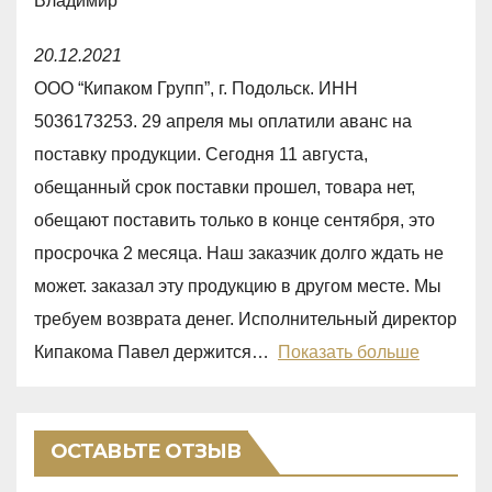
Владимир
o
R
u
20.12.2021
a
t
ООО “Кипаком Групп”, г. Подольск. ИНН
t
o
5036173253. 29 апреля мы оплатили аванс на
e
f
поставку продукции. Сегодня 11 августа,
d
5
обещанный срок поставки прошел, товара нет,
1
обещают поставить только в конце сентября, это
,
просрочка 2 месяца. Наш заказчик долго ждать не
0
может. заказал эту продукцию в другом месте. Мы
o
требуем возврата денег. Исполнительный директор
u
Кипакома Павел держится
Показать больше
t
o
f
ОСТАВЬТЕ ОТЗЫВ
5