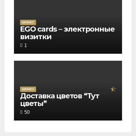
5
БИЗНЕС
Rated
EGO cards – электронные
визитки
5,0
out
1
of
5
БИЗНЕС
Rated
Доставка цветов “Тут
цветы”
4,5
out
50
of
5