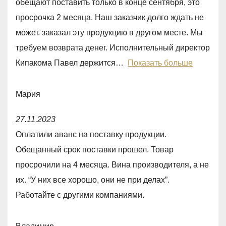
обещают поставить только в конце сентября, это
,
просрочка 2 месяца. Наш заказчик долго ждать не
0
может. заказал эту продукцию в другом месте. Мы
o
требуем возврата денег. Исполнительный директор
u
Кипакома Павел держится
Показать больше
t
o
Мария
f
R
5
27.11.2023
a
Оплатили аванс на поставку продукции.
t
Обещанный срок поставки прошел. Товар
e
просрочили на 4 месяца. Вина производителя, а не
d
их. “У них все хорошо, они не при делах”.
1
Работайте с другими компаниями.
,
0