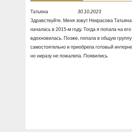
Татьяна
30.10.2023
R
Здравствуйте. Меня зовут Некрасова Татьяна
a
началась в 2015-м году. Тогда я попала на ег
t
вдохновилась. Позже, попала в общую группу
e
самостоятельно и приобрела готовый интернет
d
но ниразу не пожалела. Появились
5
,
0
o
u
t
o
f
5