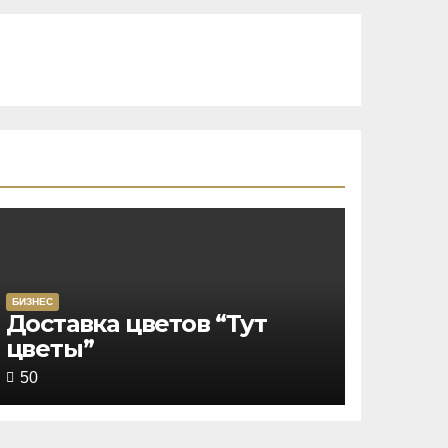
БИЗНЕС
Rated
Доставка цветов “Тут
цветы”
4,5
out
50
of
5