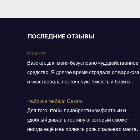
5
ПОСЛЕДНИЕ ОТЗЫВЫ
Вазокет
Вазокет, для меня безусловно чудодейственное
средство. Я долгое время страдала от варикоза
и чувствовала постоянную тяжесть и боли в
ногах. После применения таблеток, мои
симптомы начали уменьшаться уже после пары
Фабрика мебели Сезам
недель. Нравится, что препарат равномерно
Для того чтобы приобрести комфортный и
распределяется и накапливается в венах, при
удобный диван в гостиную, который сможет
этом не влияя никак на другие органы. Это
иногда ещё и выполнять роль спального места
действительно важно для меня, так как
для гостей я обратилась в фабрику мебели