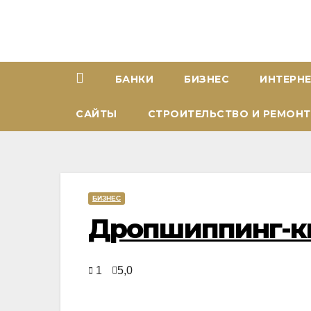
Перейти
к
содержимому
БАНКИ
БИЗНЕС
ИНТЕРН
САЙТЫ
СТРОИТЕЛЬСТВО И РЕМОНТ
БИЗНЕС
Дропшиппинг-к
1
5,0