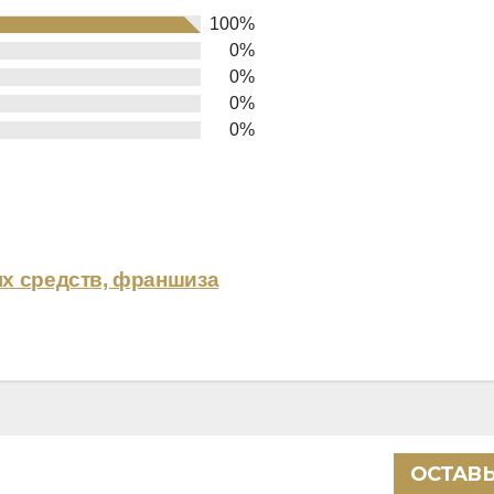
100%
0%
0%
0%
0%
х средств, франшиза
ОСТАВЬ