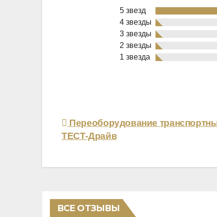
5 звезд
4 звезды
3 звезды
2 звезды
Rated
1 звезда
5,0
out
of
5
Навигация
Переоборудование транспортны
ТЕСТ-Драйв
по
записям
ВСЕ ОТЗЫВЫ