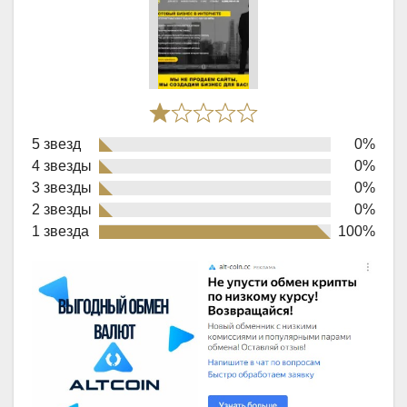
Rated
5 звезд
0%
1,0
4 звезды
0%
out
3 звезды
0%
of
2 звезды
0%
1 звезда
100%
5