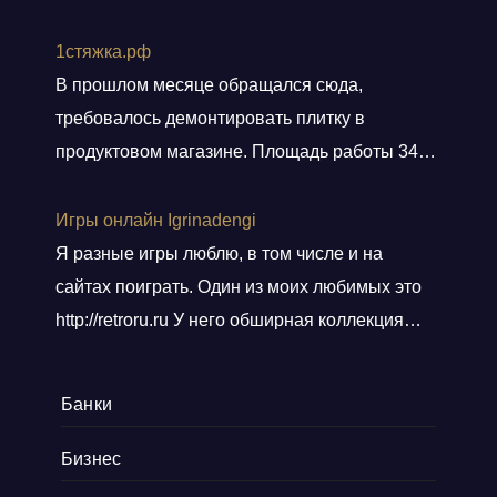
восторге и качестве окон и монтаже!
Заказали, приехал мастер, всё замерил, кое
1стяжка.рф
чего посоветовал. Пришли заключать договор
В прошлом месяце обращался сюда,
в офис, И снова классная и слаженная работа
требовалось демонтировать плитку в
всего персонала. Договор подсунули не
продуктовом магазине. Площадь работы 348
просто подписать, а дали пояснения
кв.м.. Приехали вовремя, без лишних
по
Показать больше
разговоров сделали свою работу, погрузили
Игры онлайн Igrinadengi
хлам в контейнер, и сдали объект.
Я разные игры люблю, в том числе и на
Ответственные! Советую!
сайтах поиграть. Один из моих любимых это
http://retroru.ru У него обширная коллекция
ретро-игр и аксессуаров. Здесь можно найти
все, от культовых хитов 90-х до редких
Банки
артефактов, которые наверняка оценят
коллекционеры. Там навигация удобная, а
Бизнес
дизайн сайта выдержан в тематике ретро, и