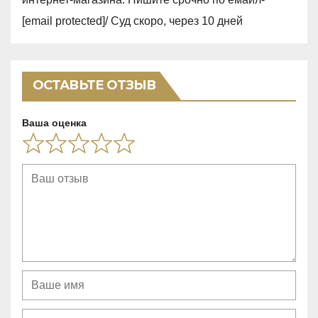
,
[email protected]/ Суд скоро, через 10 дней
0
o
u
ОСТАВЬТЕ ОТЗЫВ
t
o
Ваша оценка
f
5