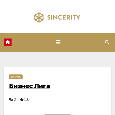
Перейти
к
содержимому
БИЗНЕС
Бизнес Лига
2
1,0