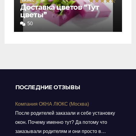
БИЗНЕС
Rated
Доставка цветов “Тут
цветы”
4,5
out
50
of
5
ПОСЛЕДНИЕ ОТЗЫВЫ
Компания ОКНА ЛЮКС (Москва)
После родителей заказали и себе установку
окон. Почему именно тут? Да потому что
заказывали родителям и они просто в