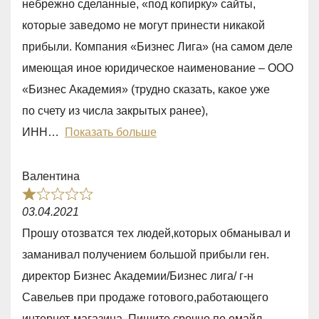
небрежно сделанные, «под копирку» сайты,
,
которые заведомо не могут принести никакой
0
прибыли. Компания «Бизнес Лига» (на самом деле
o
имеющая иное юридическое наименование – ООО
u
«Бизнес Академия» (трудно сказать, какое уже
t
по счету из числа закрытых ранее),
o
ИНН
Показать больше
f
5
Валентина
R
03.04.2021
a
Прошу отозватся тех людей,которых обманывал и
t
заманивал получением большой прибыли ген.
e
директор Бизнес Академии/Бизнес лига/ г-н
d
Савельев при продаже готового,работающего
1
интернет-магазина. Пишите срочно по емайл-