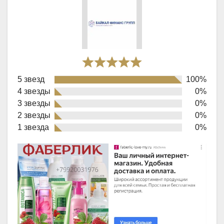
Rated
5 звезд
100%
5,0
4 звезды
0%
out
3 звезды
0%
of
2 звезды
0%
1 звезда
0%
5