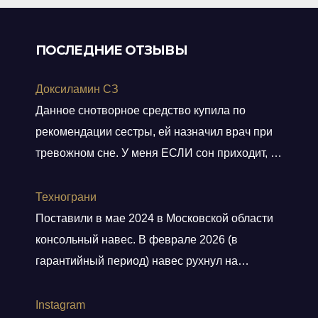
ПОСЛЕДНИЕ ОТЗЫВЫ
Доксиламин СЗ
Данное снотворное средство купила по
рекомендации сестры, ей назначил врач при
тревожном сне. У меня ЕСЛИ сон приходит, то
не тревожный, но нужно учитывать ключевое
слово ЕСЛИ. Мне препарат хорошо помогает,
Технограни
засыпаю быстро, даже утром встаю без
Поставили в мае 2024 в Московской области
будильника. С утра всегда чувствую себя
консольный навес. В феврале 2026 (в
отдохнувшей, даже просыпаюсь с отличным
гарантийный период) навес рухнул на
настроением, хотя по утрам я всегда
машины. От ответственности и возмещения
“не
Показать больше
ущерба компания отказалась. Мы сделали
Instagram