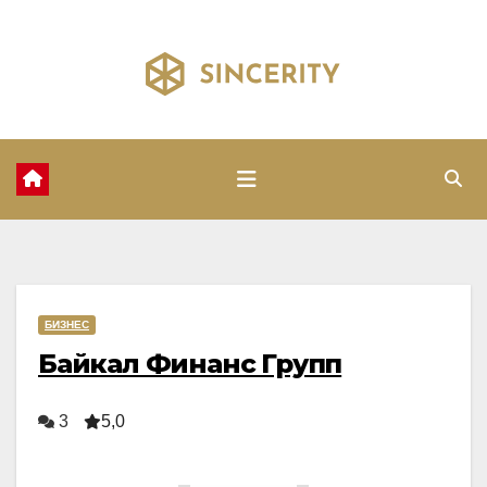
Перейти
к
содержимому
БИЗНЕС
Байкал Финанс Групп
3
5,0