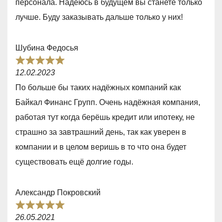
персонала. Надеюсь в будущем вы станете только
,
лучше. Буду заказывать дальше только у них!
0
o
Шубина Федосья
u
R
t
12.02.2023
a
o
По больше бы таких надёжных компаний как
t
f
Байкал Финанс Групп. Очень надёжная компания,
e
5
работая тут когда берёшь кредит или ипотеку, не
d
страшно за завтрашний день, так как уверен в
5
компании и в целом веришь в то что она будет
,
существовать ещё долгие годы.
0
o
Александр Покровский
u
R
t
26.05.2021