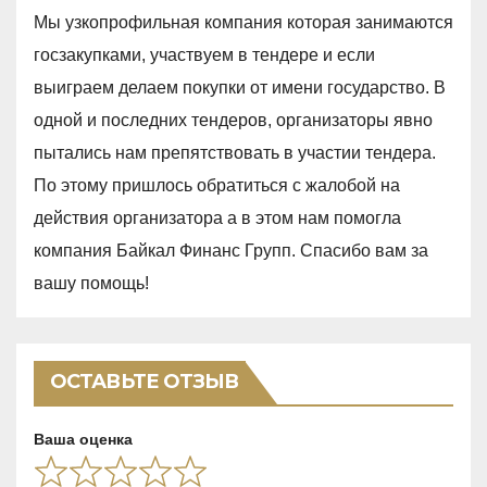
a
o
Мы узкопрофильная компания которая занимаются
t
f
госзакупками, участвуем в тендере и если
e
5
выиграем делаем покупки от имени государство. В
d
одной и последних тендеров, организаторы явно
5
пытались нам препятствовать в участии тендера.
,
По этому пришлось обратиться с жалобой на
0
действия организатора а в этом нам помогла
o
компания Байкал Финанс Групп. Спасибо вам за
u
вашу помощь!
t
o
f
ОСТАВЬТЕ ОТЗЫВ
5
Ваша оценка