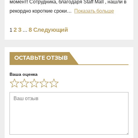
момент! Сотрудника, благодаря Staff Mall , нашли в
t
рекордно короткие сроки
Показать больше
o
f
Site
Страница
Страница
Страница
2
3
8
Следующий
Страница
1
…
5
Reviews
навигация
ОСТАВЬТЕ ОТЗЫВ
Ваша оценка