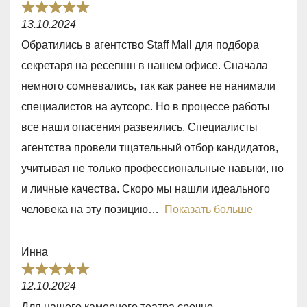
5
R
13.10.2024
a
Обратились в агентство Staff Mall для подбора
t
секретаря на ресепшн в нашем офисе. Сначала
e
немного сомневались, так как ранее не нанимали
d
специалистов на аутсорс. Но в процессе работы
5
все наши опасения развеялись. Специалисты
,
агентства провели тщательный отбор кандидатов,
0
учитывая не только профессиональные навыки, но
o
и личные качества. Скоро мы нашли идеального
u
человека на эту позицию
Показать больше
t
o
Инна
f
R
5
12.10.2024
a
Для нашего камерного театра срочно