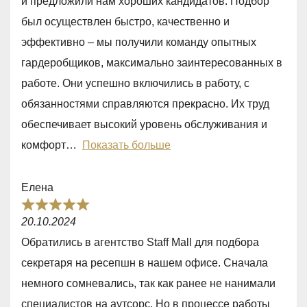
и предложили нам хороших кандидатов. Подбор
5
был осуществлен быстро, качественно и
,
эффективно – мы получили команду опытных
0
гардеробщиков, максимально заинтересованных в
o
работе. Они успешно включились в работу, с
u
обязанностями справляются прекрасно. Их труд
t
обеспечивает высокий уровень обслуживания и
o
комфорт
Показать больше
f
5
Елена
R
20.10.2024
a
Обратились в агентство Staff Mall для подбора
t
секретаря на ресепшн в нашем офисе. Сначала
e
немного сомневались, так как ранее не нанимали
d
специалистов на аутсорс. Но в процессе работы