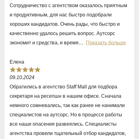
0
Сотрудничество с агентством оказалось приятным
o
и продуктивным, для нас быстро подобрали
u
хороших кандидатов. Очень рады, что быстро и
t
качественно удалось решить вопрос. Аутсорс
o
экономит и средства, и время
Показать больше
f
5
Елена
R
09.10.2024
a
Обратились в агентство Staff Mall для подбора
t
секретаря на ресепшн в нашем офисе. Сначала
e
немного сомневались, так как ранее не нанимали
d
специалистов на аутсорс. Но в процессе работы
5
все наши опасения развеялись. Специалисты
,
агентства провели тщательный отбор кандидатов,
0