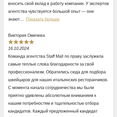
o
вносить свой вклад в работу компании. У экспертов
u
агентства чувствуется большой опыт — они
t
знают
Показать больше
o
f
Виктория Омичева
5
R
16.10.2024
a
Команда агентства Staff Mall по праву заслужила
t
самые теплые слова благодарности за свой
e
профессионализм. Обратились сюда для подбора
d
швейцаров для наших итальянских ресторанчиков.
5
С момента начала сотрудничества мы были
,
приятно удивлены абсолютным вниманием к
0
нашим потребностям и тщательностью отбора
o
кандидатов. Каждый предложенный кандидат
u