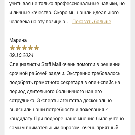
учитывая не только профессиональные навыки, но
o
и личные качества. Скоро мы нашли идеального
u
человека на эту позицию
Показать больше
t
o
Марина
f
R
5
09.10.2024
a
Специалисты Staff Mall очень помогли в решении
t
срочной рабочей задачи. Экстренно требовалось
e
подобрать грамотного секретаря в опен-спейс на
d
период длительного больничного нашего
5
сотрудника. Эксперты агентства досконально
,
выяснили наши потребности и пожелания к
0
кандидату. При подборе наше мнение было учтено
o
самым внимательным образом- очень приятный
u