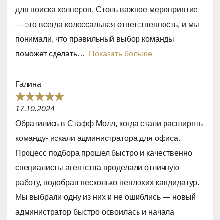
0
для поиска хелперов. Столь важное мероприятие
o
— это всегда колоссальная ответственность, и мы
u
понимали, что правильный выбор команды
t
поможет сделать
Показать больше
o
f
Галина
5
R
17.10.2024
a
Обратились в Стафф Молл, когда стали расширять
t
команду- искали администратора для офиса.
e
Процесс подбора прошел быстро и качественно:
d
специалисты агентства проделали отличную
5
работу, подобрав несколько неплохих кандидатур.
,
Мы выбрали одну из них и не ошиблись — новый
0
администратор быстро освоилась и начала