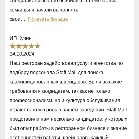
специалисты быстро освоились, стали частью
t
команды и начали выполнять
o
свои
Показать больше
f
5
ИП Кучин
R
14.10.2024
a
Наш ресторан задействовал услуги агентства по
t
подбору персонала Staff Mall для поиска
e
квалифицированных швейцаров. Были высокие
d
требования к кандидатам, так как не только
5
профессионализм, но и культура обслуживания
,
играют важную роль в нашем заведении. Staff Mall
0
представили нам несколько кандидатов, у которых
o
был опыт работы в ресторанном бизнесе и знание
u
особенностей работы швейцаров. Каждый