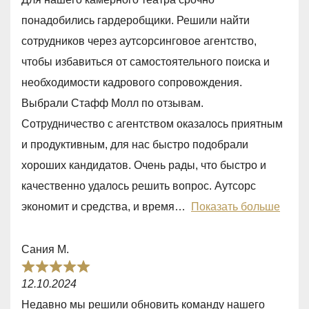
t
понадобились гардеробщики. Решили найти
e
сотрудников через аутсорсинговое агентство,
d
чтобы избавиться от самостоятельного поиска и
5
необходимости кадрового сопровождения.
,
Выбрали Стафф Молл по отзывам.
0
Сотрудничество с агентством оказалось приятным
o
и продуктивным, для нас быстро подобрали
u
хороших кандидатов. Очень рады, что быстро и
t
качественно удалось решить вопрос. Аутсорс
o
экономит и средства, и время
Показать больше
f
5
Сания М.
R
12.10.2024
a
Недавно мы решили обновить команду нашего