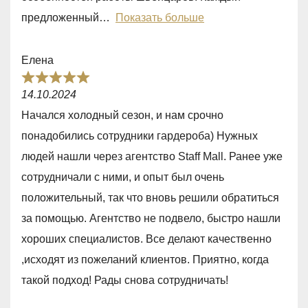
t
предложенный
Показать больше
o
f
Елена
5
R
14.10.2024
a
Начался холодный сезон, и нам срочно
t
понадобились сотрудники гардероба) Нужных
e
людей нашли через агентство Staff Mall. Ранее уже
d
сотрудничали с ними, и опыт был очень
5
положительный, так что вновь решили обратиться
,
за помощью. Агентство не подвело, быстро нашли
0
хороших специалистов. Все делают качественно
o
,исходят из пожеланий клиентов. Приятно, когда
u
такой подход! Рады снова сотрудничать!
t