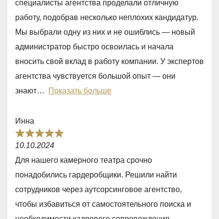
специалисты агентства проделали отличную
5
работу, подобрав несколько неплохих кандидатур.
,
Мы выбрали одну из них и не ошиблись — новый
0
администратор быстро освоилась и начала
o
вносить свой вклад в работу компании. У экспертов
u
агентства чувствуется большой опыт — они
t
знают
Показать больше
o
f
Инна
5
R
10.10.2024
a
Для нашего камерного театра срочно
t
понадобились гардеробщики. Решили найти
e
сотрудников через аутсорсинговое агентство,
d
чтобы избавиться от самостоятельного поиска и
5
необходимости кадрового сопровождения.