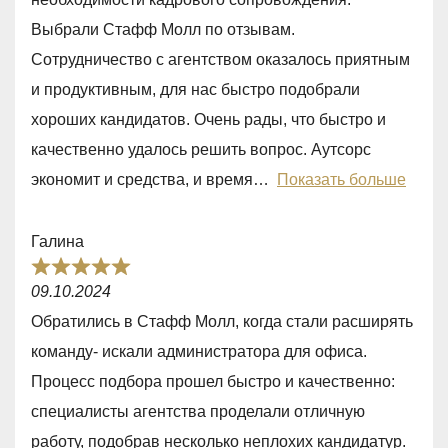
,
Выбрали Стафф Молл по отзывам.
0
Сотрудничество с агентством оказалось приятным
o
и продуктивным, для нас быстро подобрали
u
хороших кандидатов. Очень рады, что быстро и
t
качественно удалось решить вопрос. Аутсорс
o
экономит и средства, и время
Показать больше
f
5
Галина
R
09.10.2024
a
Обратились в Стафф Молл, когда стали расширять
t
команду- искали администратора для офиса.
e
Процесс подбора прошел быстро и качественно:
d
специалисты агентства проделали отличную
5
работу, подобрав несколько неплохих кандидатур.