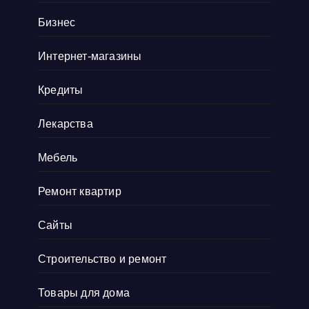
коллекционеры. Там навигация удобная, а
Бизнес
дизайн сайта выдержан в тематике ретро, и
Интернет-магазины
прям окунаешься
Показать больше
Кредиты
Лекарства
Мебель
Ремонт квартир
Сайты
Строительство и ремонт
Товары для дома