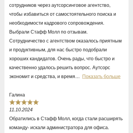
e
сотрудников через аутсорсинговое агентство,
d
чтобы избавиться от самостоятельного поиска и
5
необходимости кадрового сопровождения.
,
Выбрали Стафф Молл по отзывам.
0
Сотрудничество с агентством оказалось приятным
o
и продуктивным, для нас быстро подобрали
u
хороших кандидатов. Очень рады, что быстро и
t
качественно удалось решить вопрос. Аутсорс
o
экономит и средства, и время
Показать больше
f
5
Галина
R
11.10.2024
a
Обратились в Стафф Молл, когда стали расширять
t
команду- искали администратора для офиса.
e