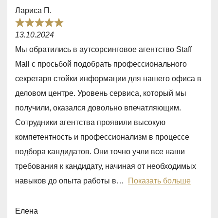
o
Лариса П.
f
R
5
13.10.2024
a
Мы обратились в аутсорсинговое агентство Staff
t
Mall с просьбой подобрать профессионального
e
секретаря стойки информации для нашего офиса в
d
деловом центре. Уровень сервиса, который мы
5
получили, оказался довольно впечатляющим.
,
Сотрудники агентства проявили высокую
0
компетентность и профессионализм в процессе
o
подбора кандидатов. Они точно учли все наши
u
требования к кандидату, начиная от необходимых
t
навыков до опыта работы в
Показать больше
o
f
Елена