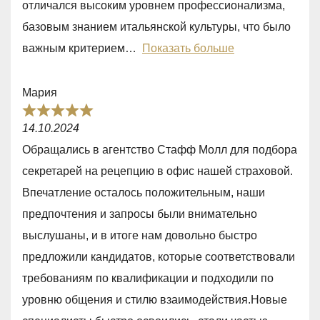
отличался высоким уровнем профессионализма,
t
базовым знанием итальянской культуры, что было
o
важным критерием
Показать больше
f
5
Мария
R
14.10.2024
a
Обращались в агентство Стафф Молл для подбора
t
секретарей на рецепцию в офис нашей страховой.
e
Впечатление осталось положительным, наши
d
предпочтения и запросы были внимательно
5
выслушаны, и в итоге нам довольно быстро
,
предложили кандидатов, которые соответствовали
0
требованиям по квалификации и подходили по
o
уровню общения и стилю взаимодействия.Новые
u