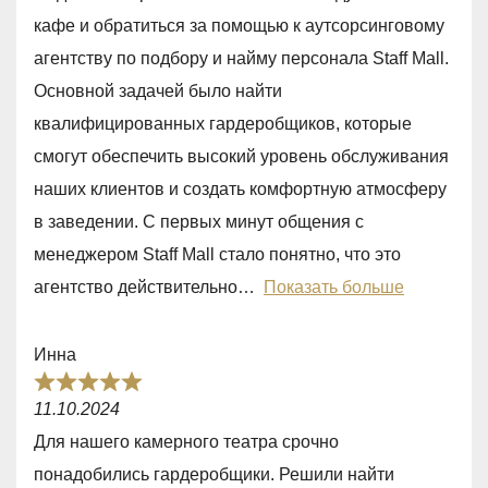
t
кафе и обратиться за помощью к аутсорсинговому
e
агентству по подбору и найму персонала Staff Mall.
d
Основной задачей было найти
5
квалифицированных гардеробщиков, которые
,
смогут обеспечить высокий уровень обслуживания
0
наших клиентов и создать комфортную атмосферу
o
в заведении. С первых минут общения с
u
менеджером Staff Mall стало понятно, что это
t
агентство действительно
Показать больше
o
f
Инна
5
R
11.10.2024
a
Для нашего камерного театра срочно
t
понадобились гардеробщики. Решили найти