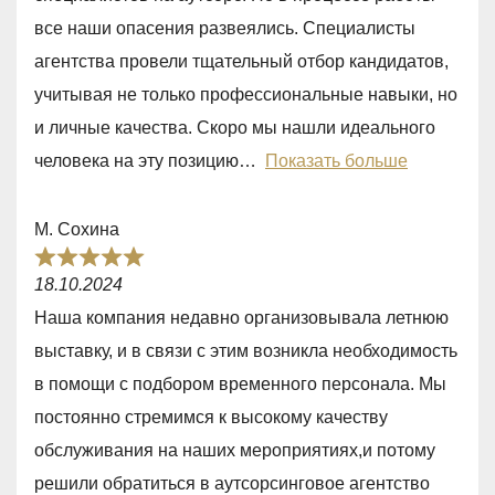
5
все наши опасения развеялись. Специалисты
,
агентства провели тщательный отбор кандидатов,
0
учитывая не только профессиональные навыки, но
o
и личные качества. Скоро мы нашли идеального
u
человека на эту позицию
Показать больше
t
o
М. Сохина
f
R
5
18.10.2024
a
Наша компания недавно организовывала летнюю
t
выставку, и в связи с этим возникла необходимость
e
в помощи с подбором временного персонала. Мы
d
постоянно стремимся к высокому качеству
5
обслуживания на наших мероприятиях,и потому
,
решили обратиться в аутсорсинговое агентство