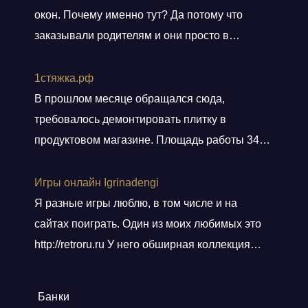
окон. Почему именно тут? Да потому что
заказывали родителям и они просто в
восторге и качестве окон и монтаже!
Заказали, приехал мастер, всё замерил, кое
1стяжка.рф
чего посоветовал. Пришли заключать договор
В прошлом месяце обращался сюда,
в офис, И снова классная и слаженная работа
требовалось демонтировать плитку в
всего персонала. Договор подсунули не
продуктовом магазине. Площадь работы 348
просто подписать, а дали пояснения
кв.м.. Приехали вовремя, без лишних
по
Показать больше
разговоров сделали свою работу, погрузили
Игры онлайн Igrinadengi
хлам в контейнер, и сдали объект.
Я разные игры люблю, в том числе и на
Ответственные! Советую!
сайтах поиграть. Один из моих любимых это
http://retroru.ru У него обширная коллекция
ретро-игр и аксессуаров. Здесь можно найти
все, от культовых хитов 90-х до редких
Банки
артефактов, которые наверняка оценят