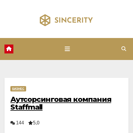
Перейти
к
содержимому
БИЗНЕС
Аутсорсинговая компания
Staffmall
144
5,0