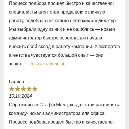
Процесс подбора прошел быстро и качественно:
d
специалисты агентства проделали отличную
5
работу, подобрав несколько неплохих кандидатур.
,
Мы выбрали одну из них и не ошиблись — новый
0
администратор быстро освоилась и начала
o
вносить свой вклад в работу компании. У экспертов
u
агентства чувствуется большой опыт — они
t
знают
Показать больше
o
f
Галина
5
R
10.10.2024
a
Обратились в Стафф Молл, когда стали расширять
t
команду- искали администратора для офиса.
e
Процесс подбора прошел быстро и качественно:
d