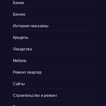
Банки
артефактов, которые наверняка оценят
коллекционеры. Там навигация удобная, а
Бизнес
дизайн сайта выдержан в тематике ретро, и
Интернет-магазины
прям окунаешься
Показать больше
Кредиты
Лекарства
Мебель
Ремонт квартир
Сайты
Строительство и ремонт