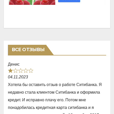
ВСЕ ОТЗЫВЫ
Денис
R
04.11.2023
a
Хотела бы оставить отзыв о работе Ситибанка. Я
t
недавно стала клиентом Ситибанка и оформила
e
кредит. И исправно плачу его. Потом мне
d
понадобилась кредитная карта ситибанка и я
1