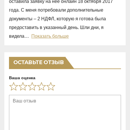
оставила заявку на нее онлайн 18 октября 2017
,
года. С меня потребовали дополнительные
0
документы – 2 НДФЛ, которую я готова была
o
предоставить в указанный день. Шли дни, я
u
видела
Показать больше
t
o
f
ОСТАВЬТЕ ОТЗЫВ
5
Ваша оценка