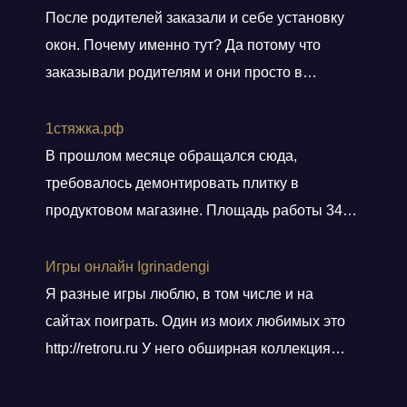
После родителей заказали и себе установку
окон. Почему именно тут? Да потому что
заказывали родителям и они просто в
восторге и качестве окон и монтаже!
Заказали, приехал мастер, всё замерил, кое
1стяжка.рф
чего посоветовал. Пришли заключать договор
В прошлом месяце обращался сюда,
в офис, И снова классная и слаженная работа
требовалось демонтировать плитку в
всего персонала. Договор подсунули не
продуктовом магазине. Площадь работы 348
просто подписать, а дали пояснения
кв.м.. Приехали вовремя, без лишних
по
Показать больше
разговоров сделали свою работу, погрузили
Игры онлайн Igrinadengi
хлам в контейнер, и сдали объект.
Я разные игры люблю, в том числе и на
Ответственные! Советую!
сайтах поиграть. Один из моих любимых это
http://retroru.ru У него обширная коллекция
ретро-игр и аксессуаров. Здесь можно найти
все, от культовых хитов 90-х до редких