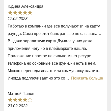
o
Юдина Александра
f
R
5
17.05.2023
a
Работаю в компании где все получают зп на карту
t
раунда. Сама про этот банк раньше не слышала…
e
Выдали зарплатную карту. Думала у них даже
d
приложения нету но в плеймаркете нашла.
5
Приложение простое не сильно тянет ресурс
,
телефона но основные все функции есть в нем.
0
Можно переводы делать или коммуналку платить.
o
Иногда подглючивает но это со
Показать больше
u
t
Матвей Панов
o
R
f
23.02.2022
a