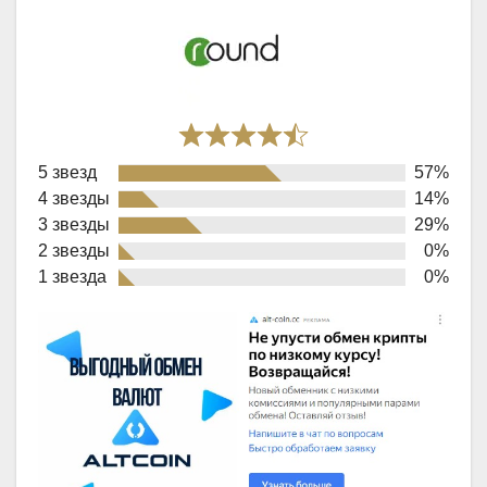
Rated
5 звезд
57%
4,3
4 звезды
14%
out
3 звезды
29%
of
2 звезды
0%
1 звезда
0%
5