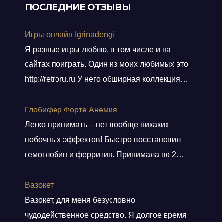
ПОСЛЕДНИЕ ОТЗЫВЫ
Игры онлайн Igrinadengi
Я разные игры люблю, в том числе и на
сайтах поиграть. Один из моих любимых это
http://retroru.ru У него обширная коллекция
ретро-игр и аксессуаров. Здесь можно найти
все, от культовых хитов 90-х до редких
Глобифер Форте Анемия
артефактов, которые наверняка оценят
Легко принимать – нет вообще никаких
коллекционеры. Там навигация удобная, а
побочных эффектов! Быстро восстановил
дизайн сайта выдержан в тематике ретро, и
гемоглобин и ферритин. Принимала по 2
прям окунаешься
Показать больше
таблетки 2 месяца. Гемоглобин был 80, стал
140. Прошла одышка. Стала снова
Вазокет
заниматься спортом. Врач сказала, что
Вазокет, для меня безусловно
препарат безопасный и можно беременным.
чудодейственное средство. Я долгое время