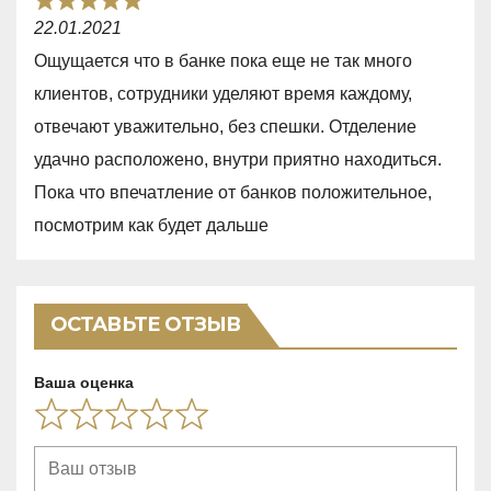
R
u
22.01.2021
a
t
Ощущается что в банке пока еще не так много
t
o
клиентов, сотрудники уделяют время каждому,
e
f
отвечают уважительно, без спешки. Отделение
d
5
удачно расположено, внутри приятно находиться.
5
Пока что впечатление от банков положительное,
,
посмотрим как будет дальше
0
o
u
ОСТАВЬТЕ ОТЗЫВ
t
o
Ваша оценка
f
5