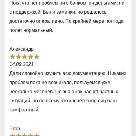
5
Пока что нет проблем ни с банком, ни деньгами, ни
t
с поддержкой. Были заминки, но решалось
e
достаточно оперативно. По крайней мере полгода
d
полет нормальный.
4
,
Александр
0
R
o
14.09.2021
a
u
Дали спокойно изучить всю документацию. Никаких
t
t
проблем пока не возникало, пользуемся уже
e
o
несколько месяцев. Не знаю как насчет частных
d
f
ситуаций, но по всему что касается юр лиц банк
5
5
комфортный.
,
0
Егор
o