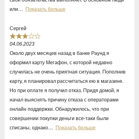
u
или
Показать больше
t
o
Сергей
f
R
5
04.06.2023
a
Около двух месяцев назад в банке Раунд я
t
оформил карту Мегафон, с которой недавно
e
случилась не очень приятная ситуация. Пополнив
d
карту, я планировал рассчитаться ею в магазине.
3
Но при оплате я получил отказ. Придя домой, я
,
начал выяснять причину отказа с операторами
0
онлайн поддержки. Обнаружилось, что при
o
совершении покупки деньги все-таки были
u
списаны, однако
Показать больше
t