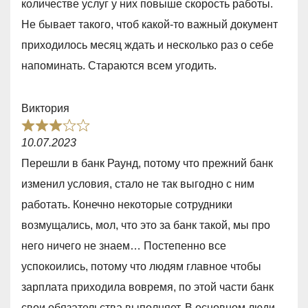
количестве услуг у них повыше скорость работы.
,
Не бывает такого, чтоб какой-то важный документ
0
приходилось месяц ждать и несколько раз о себе
o
напоминать. Стараются всем угодить.
u
t
Виктория
o
R
f
10.07.2023
a
5
Перешли в банк Раунд, потому что прежний банк
t
изменил условия, стало не так выгодно с ним
e
работать. Конечно некоторые сотрудники
d
возмущались, мол, что это за банк такой, мы про
3
него ничего не знаем… Постепенно все
,
успокоились, потому что людям главное чтобы
0
зарплата приходила вовремя, по этой части банк
o
свои обязательства выполняет. В основном люди