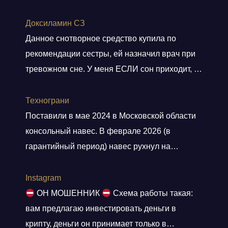
Доксиламин СЗ
Данное снотворное средство купила по
рекомендации сестры, ей назначил врач при
тревожном сне. У меня ЕСЛИ сон приходит, то
не тревожный, но нужно учитывать ключевое
слово ЕСЛИ. Мне препарат хорошо помогает,
Технограни
засыпаю быстро, даже утром встаю без
Поставили в мае 2024 в Московской области
будильника. С утра всегда чувствую себя
консольный навес. В феврале 2026 (в
отдохнувшей, даже просыпаюсь с отличным
гарантийный период) навес рухнул на
настроением, хотя по утрам я всегда
машины. От ответственности и возмещения
“не
Показать больше
ущерба компания отказалась. Мы сделали
Instagram
экспертизу с приглашением представителей
ОН МОШЕННИК
Схема работы такая:
(выводы: ошибки просчета конструктива,
вам предлагаю инвестировать деньги в
нарушения технологии сварки и др.),
крипту, деньги он принимает только в