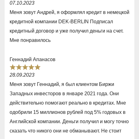
t
07.10.2023
a
o
Меня зовут Андрей, я оформлял кредит в немецкой
t
f
кредитной компании DEK-BERLIN Подписал
e
5
кредитный договор и уже получил деньги на счет.
d
Мне понравилось
5
,
Геннадий Апанасов
0
R
o
28.09.2023
a
u
Меня зовут Геннадий, я был клиентом Биржи
t
t
Западных инвесторов в январе 2021 года. Они
e
o
действительно помогают реально в кредитах. Мне
d
f
одобрили 15 миллионов рублей под 5% годовых в
5
5
Английской компании. Деньги получил и могу точно
,
сказать что никого они не обманывают. Не стоит
0