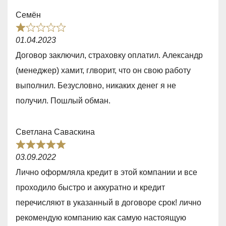
o
Семён
f
R
5
01.04.2023
a
Договор заключил, страховку оплатил. Александр
t
(менеджер) хамит, глворит, что он свою работу
e
выполнил. Безусловно, никаких денег я не
d
получил. Пошлый обман.
1
,
Светлана Саваскина
0
R
o
03.09.2022
a
u
Лично оформляла кредит в этой компании и все
t
t
проходило быстро и аккуратно и кредит
e
o
перечисляют в указанный в договоре срок! лично
d
f
рекомендую компанию как самую настоящую