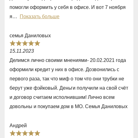
0
помогли оформить у себя в офисе. И вот 7 ноября
o
я
Показать больше
u
t
семья Даниловых
o
R
f
15.11.2023
a
5
Делимся лично своими мнениями- 20.02.2021 года
t
оформили кредит у них в офисе. Дозвонились с
e
первого раза, так что миф о том что они трубки не
d
берут уже фэйковый. Деньги получили на свой счёт
5
и договор считаем исполнившим! Лично всем
,
довольны и покупаем дом в МО. Семья Даниловых
0
o
Андрей
u
R