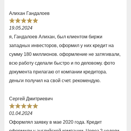
u
t
Алихан Гандалоев
o
R
f
19.05.2024
a
5
я, Гандалоев Алихан, был клиентом биржи
t
западных инвесторов, оформил у них кредит на
e
сумму 180 миллионов. оформление не затягивали,
d
всю работу сделали быстро и по деловому. фото
5
документа прилагаю от компании кредитора.
,
деньги получил на свой счет. рекомендую.
0
o
Сергей Дмитриевич
u
R
t
01.04.2024
a
o
Оформлял заявку в мае 2020 года. Кредит
t
f
оформили у английской компании. Через 2 недели