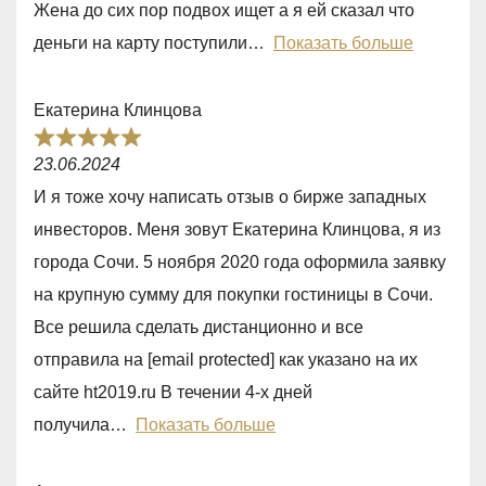
Жена до сих пор подвох ищет а я ей сказал что
o
деньги на карту поступили
Показать больше
u
t
Екатерина Клинцова
o
R
f
23.06.2024
a
5
И я тоже хочу написать отзыв о бирже западных
t
инвесторов. Меня зовут Екатерина Клинцова, я из
e
города Сочи. 5 ноября 2020 года оформила заявку
d
на крупную сумму для покупки гостиницы в Сочи.
5
Все решила сделать дистанционно и все
,
отправила на [email protected] как указано на их
0
сайте ht2019.ru В течении 4-х дней
o
получила
Показать больше
u
t