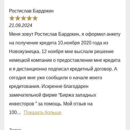
,
Ростислав Бардокин
0
R
o
21.09.2024
a
u
Меня зовут Ростислав Бардокин, я оформил анкету
t
t
на получение кредита 10.ноября 2020 года из
e
o
Новокузнецка. 12 ноября мне выслали решение
d
f
немецкой компании о предоставлении мне кредита
5
5
и я дистанционно подписал кредитный договор. А
,
сегодня мне уже сообщили о начале моего
0
кредитования. Искренне благодарен
o
замечательной фирме “Биржа западных
u
инвесторов ” за помощь. Мой отзыв на
t
100
Показать больше
o
f