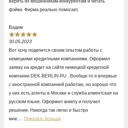
верить их мошенникам-конкурентам и читать
o
фэйки. Фирма реально помогает.
u
t
Вадим
o
R
f
30.05.2023
a
5
Вот хочу поделится своим опытом работы с
t
немецкими кредитными компаниями. Оформил
e
заявку на кредит на сайте немецкой кредитной
d
компании DEK-BERLIN.RU . Вообще-то я впервые
5
с иностранной компанией работаю, но хорошо что
,
у них есть агенты в Москве и служба клиентская на
0
русском языке. Оформил анкету и получил
o
решение. Никогда так легко и быстро
u
мне
Показать больше
t