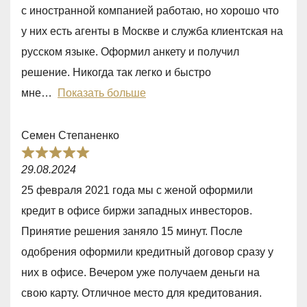
5
с иностранной компанией работаю, но хорошо что
,
у них есть агенты в Москве и служба клиентская на
0
русском языке. Оформил анкету и получил
o
решение. Никогда так легко и быстро
u
мне
Показать больше
t
o
Семен Степаненко
f
R
5
29.08.2024
a
25 февраля 2021 года мы с женой оформили
t
кредит в офисе биржи западных инвесторов.
e
Принятие решения заняло 15 минут. После
d
одобрения оформили кредитный договор сразу у
5
них в офисе. Вечером уже получаем деньги на
,
свою карту. Отличное место для кредитования.
0