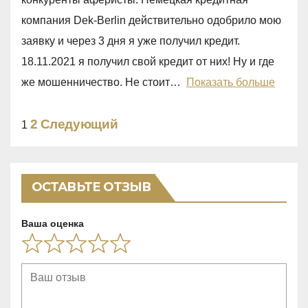
5
5
компания Dek-Berlin действительно одобрило мою
,
заявку и через 3 дня я уже получил кредит.
0
18.11.2021 я получил свой кредит от них! Ну и где
o
же мошенничество. Не стоит
Показать больше
u
t
Site
Страница
2
Следующий
Страница
1
o
Reviews
f
навигация
5
ОСТАВЬТЕ ОТЗЫВ
Ваша оценка