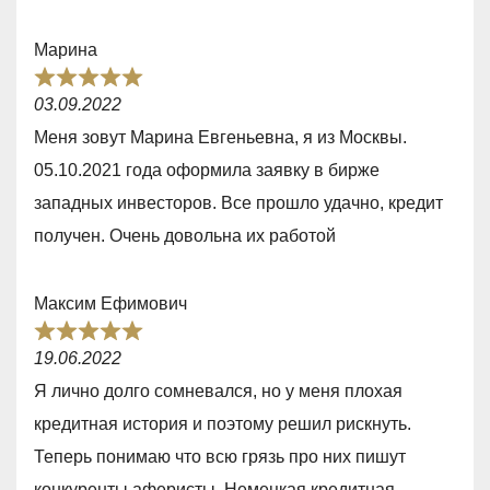
5
5
,
Марина
0
R
o
03.09.2022
a
u
Меня зовут Марина Евгеньевна, я из Москвы.
t
t
05.10.2021 года оформила заявку в бирже
e
o
западных инвесторов. Все прошло удачно, кредит
d
f
получен. Очень довольна их работой
5
5
,
Максим Ефимович
0
R
o
19.06.2022
a
u
Я лично долго сомневался, но у меня плохая
t
t
кредитная история и поэтому решил рискнуть.
e
o
Теперь понимаю что всю грязь про них пишут
d
f
конкуренты аферисты. Немецкая кредитная