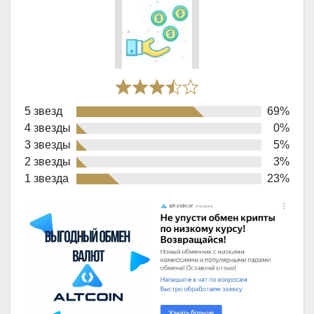
Rated
5 звезд
69%
3,9
4 звезды
0%
out
3 звезды
5%
of
2 звезды
3%
1 звезда
23%
5