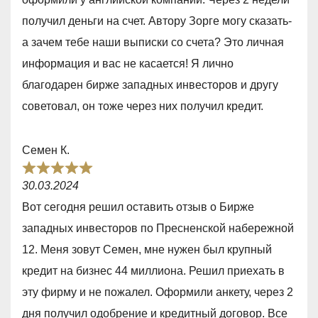
e
5
получил деньги на счет. Автору Зорге могу сказать-
d
а зачем тебе наши выписки со счета? Это личная
5
информация и вас не касается! Я лично
,
благодарен бирже западных инвесторов и другу
0
советовал, он тоже через них получил кредит.
o
u
Семен К.
t
R
o
30.03.2024
a
f
Вот сегодня решил оставить отзыв о Бирже
t
5
западных инвесторов по Пресненской набережной
e
12. Меня зовут Семен, мне нужен был крупный
d
кредит на бизнес 44 миллиона. Решил приехать в
5
эту фирму и не пожалел. Оформили анкету, через 2
,
дня получил одобрение и кредитный договор. Все