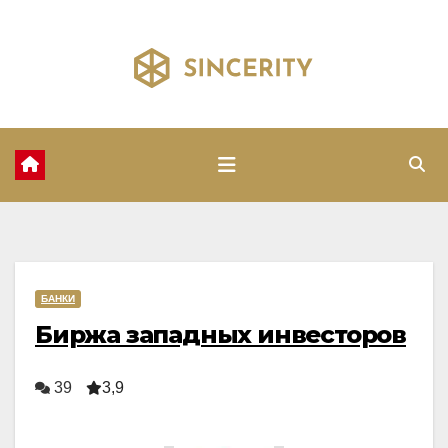
Перейти
к
содержимому
БАНКИ
Биржа западных инвесторов
39
3,9