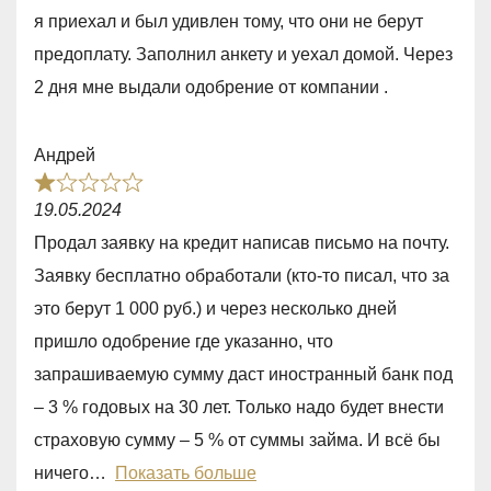
5
я приехал и был удивлен тому, что они не берут
,
предоплату. Заполнил анкету и уехал домой. Через
0
2 дня мне выдали одобрение от компании .
o
u
Андрей
t
R
o
19.05.2024
a
f
Продал заявку на кредит написав письмо на почту.
t
5
Заявку бесплатно обработали (кто-то писал, что за
e
это берут 1 000 руб.) и через несколько дней
d
пришло одобрение где указанно, что
1
запрашиваемую сумму даст иностранный банк под
,
– 3 % годовых на 30 лет. Только надо будет внести
0
страховую сумму – 5 % от суммы займа. И всё бы
o
ничего
Показать больше