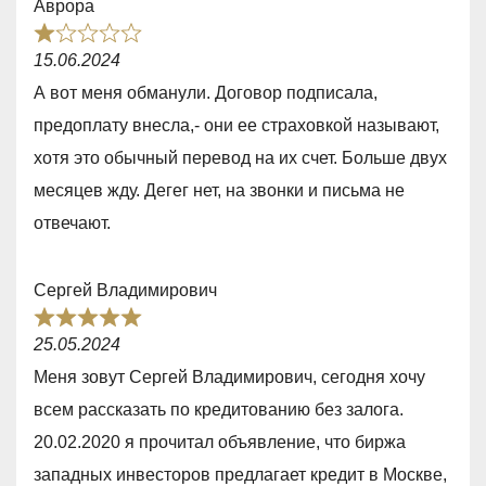
Аврора
o
R
f
15.06.2024
a
5
А вот меня обманули. Договор подписала,
t
предоплату внесла,- они ее страховкой называют,
e
хотя это обычный перевод на их счет. Больше двух
d
месяцев жду. Дегег нет, на звонки и письма не
1
отвечают.
,
0
Сергей Владимирович
o
R
u
25.05.2024
a
t
Меня зовут Сергей Владимирович, сегодня хочу
t
o
всем рассказать по кредитованию без залога.
e
f
20.02.2020 я прочитал объявление, что биржа
d
5
западных инвесторов предлагает кредит в Москве,